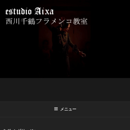
コ
ン
テ
ン
ツ
西川千鶴フラメンコ教室 ESTUDIO
初心者からプロを目指す貴女をお待ちしております。
へ
AIXA
ス
キ
ッ
プ
メニュー