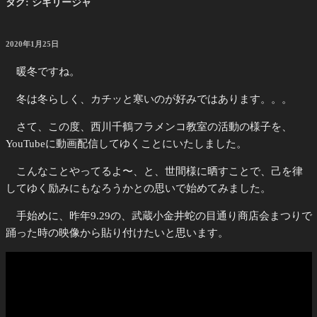
タグ:
シギリージャ
投
2020年1月25日
稿
日:
暖冬ですね。
冬は冬らしく、カチッと寒いのが好みではあります。。。
さて、この度、西川千鶴フラメンコ教室の活動の様子を、
YouTubeに動画配信してゆくことにいたしました。
こんなことやってるよ〜、と、世間様に晒すことで、己を律
してゆく励みにもなろうかとの思いで始めてみました。
手始めに、昨年9.29の、武蔵小金井蛇の目通り商店会まつりで
踊った時の映像から貼り付けたいと思います。