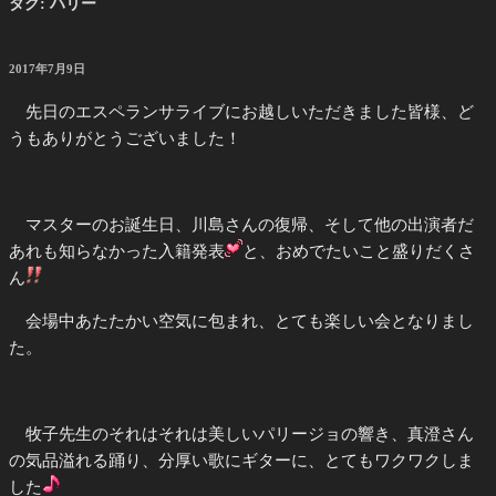
タグ:
ハリー
投
2017年7月9日
稿
日:
先日のエスペランサライブにお越しいただきました皆様、ど
うもありがとうございました！
マスターのお誕生日、川島さんの復帰、そして他の出演者だ
あれも知らなかった入籍発表
と、おめでたいこと盛りだくさ
ん
会場中あたたかい空気に包まれ、とても楽しい会となりまし
た。
牧子先生のそれはそれは美しいパリージョの響き、真澄さん
の気品溢れる踊り、分厚い歌にギターに、とてもワクワクしま
した