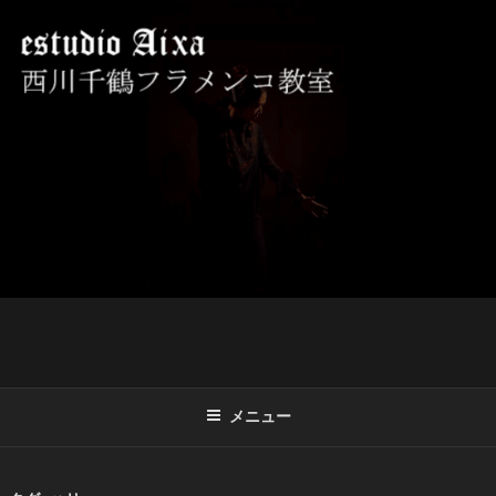
コ
ン
テ
ン
ツ
西川千鶴フラメンコ教室 ESTUDIO
初心者からプロを目指す貴女をお待ちしております。
へ
AIXA
ス
キ
ッ
プ
メニュー