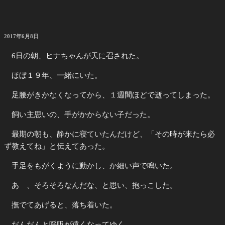
投
2017年6月8日
稿
日:
6日の朝、ヒナちゃんが天に召された。
ほぼ１９年、一緒にいた。
足腰がきかなくなってから、１週間ほどで逝ってしまった。
飼い主思いの、手がかからない子だった。
最期の朝も、静かに寝ていたんだけど、「その時が来たら必
ず教えてね」と伝えてあった。
手足をもがくように動かし、か細い声で鳴いた。
あゝ、そろそろなんだな、と思い、抱っこした。
撫でてあげると、落ち着いた。
だんだんと呼吸が遠くなってゆく。