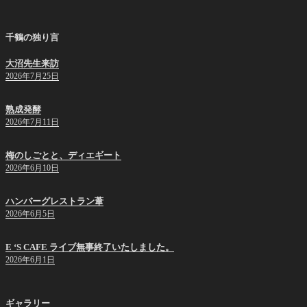
ペ
ペ
の
ー
ー
ペ
千鶴の独り言
ジ
ジ
ー
大沼先生来訪
ジ
2026年7月25日
送
り
熟成発酵
2026年7月11日
梅のしごとと、ディエギート
2026年6月10日
ハンバーグレストラン葦
2026年6月5日
E ‘S CAFE ライブ無事終了いたしました。
2026年6月1日
ギャラリー