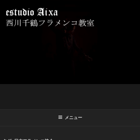
コ
ン
テ
ン
ツ
西川千鶴フラメンコ教室 ESTUDIO
初心者からプロを目指す貴女をお待ちしております。
へ
AIXA
ス
キ
ッ
プ
メニュー