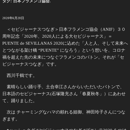
タグ:
日本フラメンコ協会.
投
2020年6月28日
稿
日:
＜セビジャーナスつなぎ＞日本フラメンコ協会（ANIF）３０
周年記念「2020年、2020人による大セビジャーナス」＝
PUENTE de SEVILLANAS 2020に込めた「人と人、そして未来へ
とつながる架け橋 “PUENTE” になろう」という想いを、コロナ
禍を超えた先の未来につなぐフラメンコのバトン。それが「セ
ビジャーナスつなぎ」です。
西川千鶴です。
素晴らしい踊り手、土合幸江さんからいただいたバトンで、
日本語のセビジャーナス(石塚隆充さん「春夏秋冬」）にあわせ
て、踊りました。
次は チャーミングなハマの頼れる姐御、神田玲子さんにつな
ぎます。