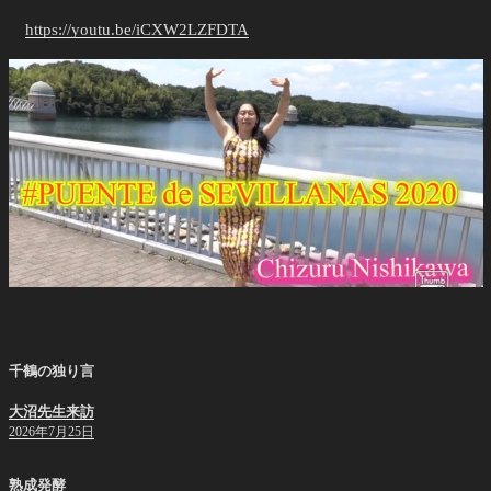
https://youtu.be/iCXW2LZFDTA
千鶴の独り言
大沼先生来訪
2026年7月25日
熟成発酵