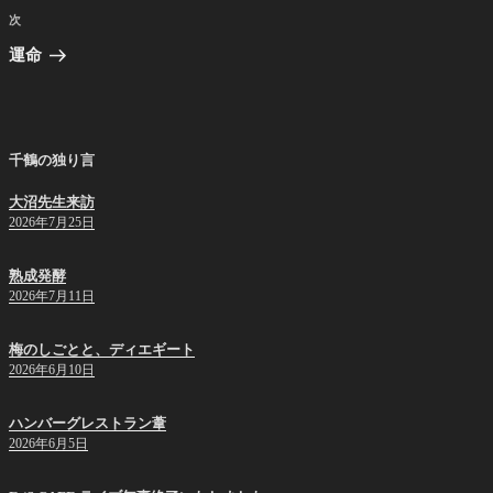
ビ
稿
次
次
ゲ
の
運命
投
ー
稿
シ
ョ
千鶴の独り言
ン
大沼先生来訪
2026年7月25日
熟成発酵
2026年7月11日
梅のしごとと、ディエギート
2026年6月10日
ハンバーグレストラン葦
2026年6月5日