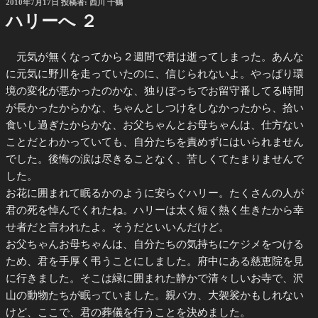
投
2010年7月17日
投稿者:
西川 千鶴
稿
ハリーへ ２
日:
元気が無くなってから２週間で君は逝ってしまった。あんな
に元気に野川を走っていたのに、信じられないよ。やっぱり環
境の変化が悪かったのかな、独りぼっちでお留守番してる時間
が長かったからかな、ちゃんとしつけをしなかったから、拾い
食いし過ぎたからかな、お父ちゃんとお母ちゃんは、仕方ない
ことだとわかっていても、自分たちを責めずにはいられません
でした。後悔の涙は尽きることなく、苦しくてたまりませんで
した。
お花に囲まれて眠るかのように安らぐハリー。たくさんの人が
君の死を悼んでくれたね。ハリーは太く短く熱く生きたから幸
せ者だと言われたよ。そうだといいんだけど。
お父ちゃんお母ちゃんは、自分たちの気持ちにケジメをつける
ため、君を手厚く弔うことにしました。府中にある慈恵院を見
に行きました。そこは緑に囲まれた静かで清々しいお寺で、沢
山の動物たちが眠っていました。親バカ、大袈裟かもしれない
けど、ここで、君の葬儀を行うことを決めました。