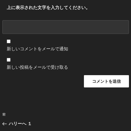
上に表示された文字を入力してください。
新しいコメントをメールで通知
新しい投稿をメールで受け取る
投
前
前
稿
の
ハリーへ １
ナ
投