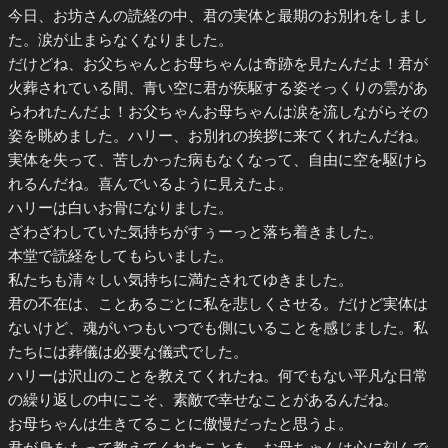
今日、お坊さんの読経の中、君の実体と最期のお別れをしまし
た。涙が止まらなくなりました。
だけどね、お父ちゃんとお母ちゃんは奇跡を見たんだよ！君が
火葬されている間、青い空に君が疾駆する姿そっくりの雲があ
らわれたんだよ！お父ちゃんお母ちゃんは涙を流しながらその
姿を眺めました。ハリー、お別れの挨拶に来てくれたんだね。
実体を失って、苦しかった病もなくなって、自由に空を駆けら
れるんだね。喜んでいるように見えたよ。
ハリーは白いお骨になりました。
ざわざわしていた気持ちがすぅーっと落ち着きました。
本堂で読経をしてもらいました。
私たちも清々しい気持ちに満たされてゆきました。
君の不在は、ことあるごとに私を悲しくさせる。だけど実体は
ないけど、魂がいつもいつでも側にいることを感じました。私
たちには葬儀は必要な儀式でした。
ハリーは沢山のことを教えてくれたね。何でもない平凡な日常
の繰り返しの中にこそ、素敵で幸せなことがあるんだね。
お母ちゃんは生きてることに傲慢だったと思うよ。