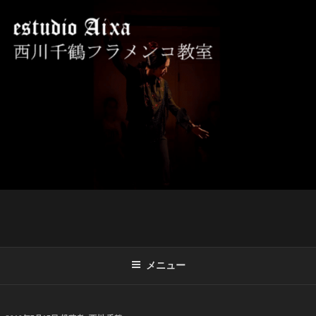
コ
ン
テ
ン
ツ
西川千鶴フラメンコ教室 ESTUDIO
初心者からプロを目指す貴女をお待ちしております。
へ
AIXA
ス
キ
ッ
プ
メニュー