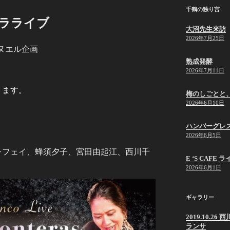
千鶴の独り言
ブラライブ
大沼先生来訪
2026年7月25日
マヌエル企画
熟成発酵
2026年7月11日
ります。
梅のしごとと
2026年6月10日
ハンバーグレ
2026年6月5日
ャフェイ、蜂須夕子、宮田由起江、西川千
E ‘S CAF
2026年6月1日
ギャラリー
2019.10.
ランサ