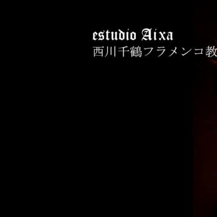
コ
ン
テ
ン
ツ
へ
西川千鶴フラメン
初心者からプロを目指す貴女をお
ス
キ
ッ
プ