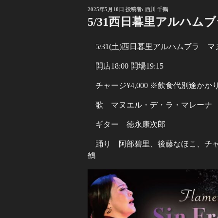
投
2025年5月10日
投稿者:
西川 千鶴
稿
5/31西日暮里アルハム
日:
5/31(土)西日暮里アルハムブラ 
開店18:00 開場19:15
チャージ¥4,000 ※飲食代別途かか
歌 マヌエル・デ・ラ・マレーナ
ギター 徳永康次郎
踊り 阿部碧里、後藤なほこ、チ
鶴