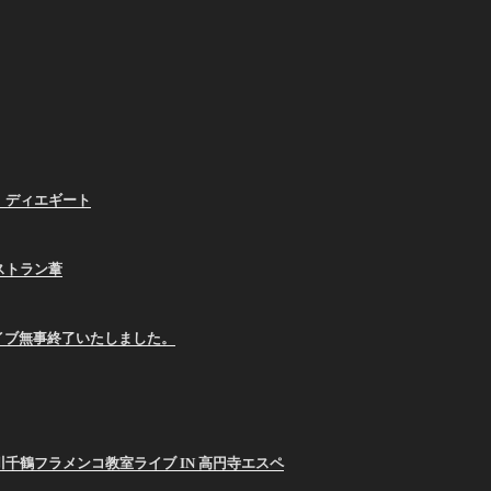
、ディエギート
ストラン葦
E ライブ無事終了いたしました。
26 西川千鶴フラメンコ教室ライブ IN 高円寺エスペ