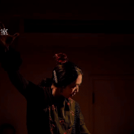
コ教室 ESTUDIO AIXA
待ちしております。