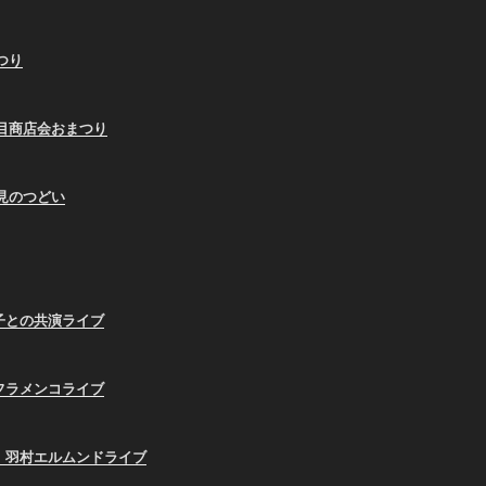
まつり
9蛇の目商店会おまつり
お月見のつどい
子との共演ライブ
フラメンコライブ
、羽村エルムンドライブ