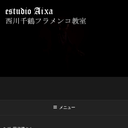
コ
ン
テ
ン
ツ
西川千鶴フラメンコ教室 ESTUDIO
初心者からプロを目指す貴女をお待ちしております。
へ
AIXA
ス
キ
ッ
プ
メニュー