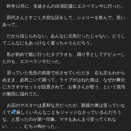
昨年12月に、生徒さんの出演応援にエスペランサに行った。
田代さんとすごく大切な話をして、シェリーを飲んで、笑い
あって。
だから信じられない。あんなに元気だったじゃない。どうし
てこんなにもあっけなく逝っちゃうんだろう。
私が初めて観に行ったタブラオも、踊り手としてデビューし
たのも、エスペランサだった。
習っていた先生の前座で出させていただき、右も左もわから
ぬまま、必死こいて踊って。ライブがはねた後は、なぜか舞台
にカラオケセットが設置されて、お客さんが歌う、という混沌
の魅惑に溢れてた。
お店のマスターは柔和な方だったが、眼鏡の奥は笑っていな
くて
厳しくいろんなことをジャッジなさっているんだろう
な、と思ったのが第一印象。ママもあんまり笑ってくれな
い、、、。むちゃ怖かった。