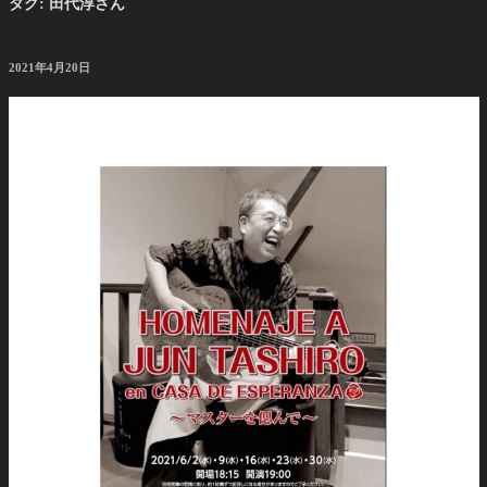
タグ:
田代淳さん
投
2021年4月20日
稿
日: