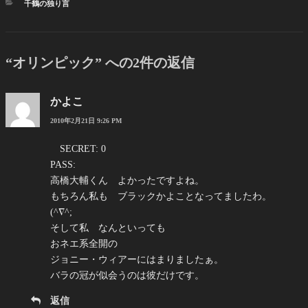
カ
千鶴の独り言
テ
ゴ
リ
ー
“オリンピック” への2件の返信
かよこ
2010年2月21日 9:26 PM
SECRET: 0
PASS:
高橋大輔くん よかったですよね。
もちろん私も ブラックかよことなってましたわ。
(^∇^;ゞ
そして私 なんといっても
おネエ系全開の
ジョニー・ウィアーにはまりましたぁ。
バラの冠が似会うのは彼だけです。
返信