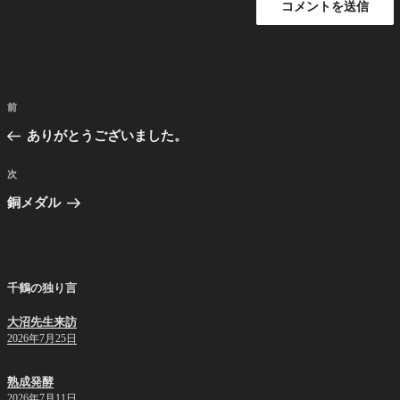
投
前
前
稿
の
ありがとうございました。
ナ
投
ビ
稿
次
次
ゲ
の
銅メダル
投
ー
稿
シ
ョ
千鶴の独り言
ン
大沼先生来訪
2026年7月25日
熟成発酵
2026年7月11日