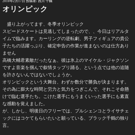
投
2010年2月17日
投稿者:
西川 千鶴
稿
オリンピック
日:
盛り上がってます、冬季オリンピック
スピードスケートは見逃してしまったので、、今日はリアルタ
イムで臨みます。カーリングの逆転劇、男子フィギュアの貴公
子たちの活躍っぷり、確定申告の作業が進まないのは仕方あり
ません
高橋大輔君素敵だったなぁ、彼は氷上のマイケル・ジャクソン
ですよ
音楽を掴んで叙情タップリ踊る、という点では他の追随
を許さないんではないでしょうか。
オリンピックという大舞台、わずか数分で勝負が決まります。
その為に膨大な時間と労力と気力をつぎこんで、それこそ命懸
けで臨む選手たち。こけた選手にもうまくいった選手にも素直
な感動を覚えました。
が、しかし、明後日のフリーでは、プルシェンコとライサチェ
ックにはコケてもらいたいと願っている、ブラック千鶴の独り
言。