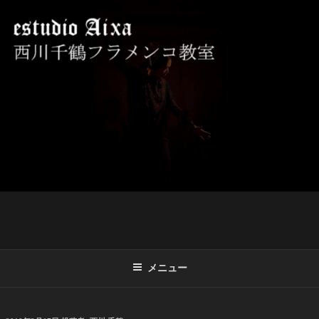
コ
ン
テ
ン
ツ
西川千鶴フラメンコ教室 ESTUDIO
初心者からプロを目指す貴女をお待ちしております。
へ
AIXA
ス
キ
ッ
プ
メニュー