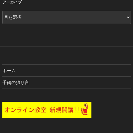
アーカイブ
ア
ー
カ
イ
ブ
ホーム
千鶴の独り言