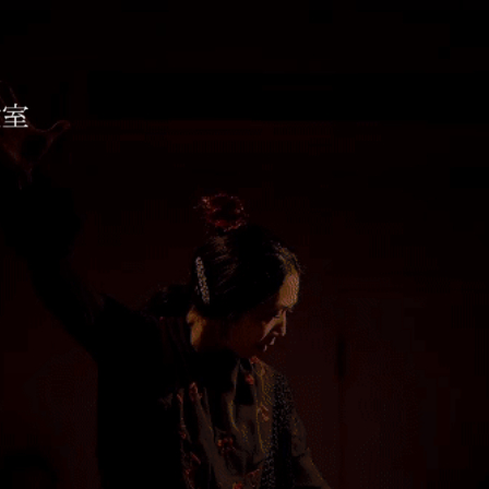
コ教室 ESTUDIO AIXA
待ちしております。