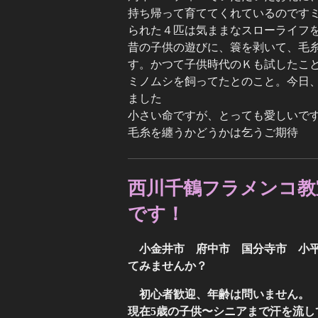
持ち帰って育ててくれているのです
られた４匹は気ままなスローライフ
昔の子供の遊びに、簑を剥いて、毛
す。かつて子供時代のＫも試したこ
ミノムシを飼ってたとのこと。今日
ました
小さい命ですが、とっても愛しいで
毛糸を纏うかどうかは乞うご期待
西川千鶴フラメンコ教
です！
小金井市 府中市 国分寺市 小
てみませんか？
初心者歓迎、年齢は問いません。
現在5歳の子供〜シニアまで汗を流し