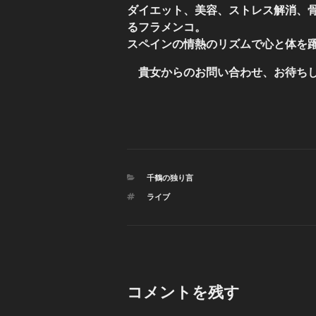
ダイエット、美容、ストレス解消、
るフラメンコ。
スペインの情熱のリズムで心と体を
貴女からのお問い合わせ、お待ち
カ
千鶴の独り言
テ
タ
ライブ
ゴ
グ
リ
ー
コメントを残す