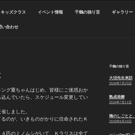
キッズクラス
イベント情報
千鶴の独り言
ギャラリー
問い合わせ
千鶴の独り言
と
大沼先生来訪
2026年7月25日
キング
重ちゃんはじめ、皆様にご迷惑おか
ち込んでいたら、スケジュール変更してい
熟成発酵
2026年7月11日
反省しました。
梅のしごとと
てるのが、いきものがかりに任命されたＫ
2026年6月10日
、４匹のミノムシがいて、Ｋラリスは全て
ハンバーグレ