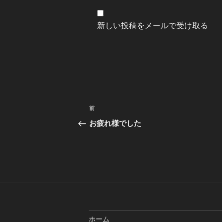
新しい投稿をメールで受け取る
投
前
前
稿
の
お疲れ様でした
投
ナ
稿
ビ
ゲ
ー
シ
ホーム