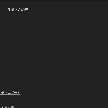
生徒さんの声
、ディエギート
ストラン葦