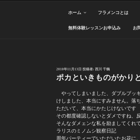
ホーム
フラメンコとは
無料体験レッスンお申込み
お
投
2010年11月13日
投稿者:
西川 千鶴
稿
ポカといきものがかり
日:
やってしまいました、ダブルブッ
けしました、本当にすみません。落
ただいて、本当にかたじけないです
その都度確認しないとダメですね、
そんなダメェンな私を励ましてくれ
ラリスのミノムシ観察日記
周年パーティーでいただいたお花に