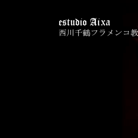
コ
ン
テ
ン
ツ
へ
西川千鶴フラメン
初心者からプロを目指す貴女をお
ス
キ
ッ
プ