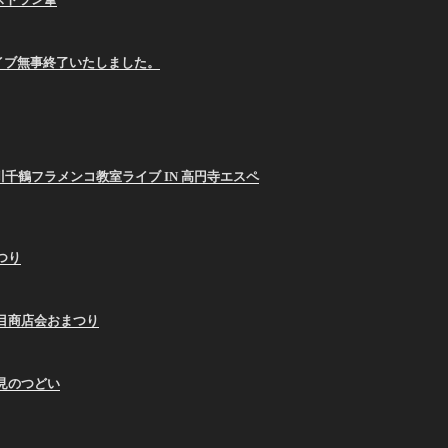
E ライブ無事終了いたしました。
26 西川千鶴フラメンコ教室ライブ IN 高円寺エスペ
まつり
9蛇の目商店会おまつり
お月見のつどい