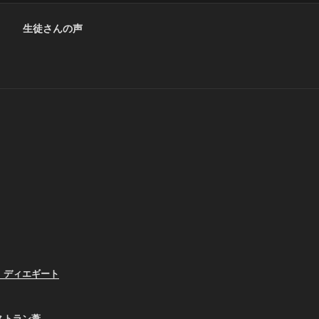
生徒さんの声
、ディエギート
ストラン葦