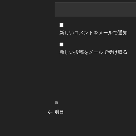
新しいコメントをメールで通知
新しい投稿をメールで受け取る
投
前
前
稿
の
明日
投
ナ
稿
ビ