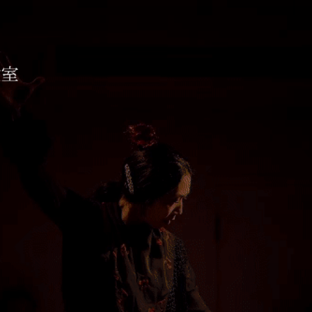
コ教室 ESTUDIO AIXA
待ちしております。