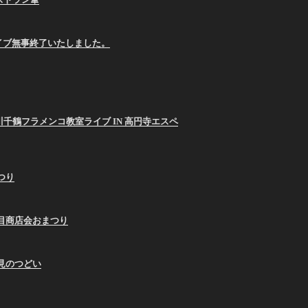
E ライブ無事終了いたしました。
26 西川千鶴フラメンコ教室ライブ IN 高円寺エスペ
まつり
9蛇の目商店会おまつり
お月見のつどい