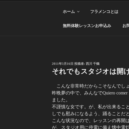
ホーム
フラメンコとは
無料体験レッスンお申込み
お
投
2011年3月16日
投稿者:
西川 千鶴
稿
それでもスタジオは開
日:
こんな非常時だからこそなんでし
昨晩夢の中で、みんなでQuiero come
ました。
不謹慎な女です。が、私が出来るこ
しでも慰みになるよう、踊ることだ
こんな状況なので、レッスンの再開
が、スタジオ用に停電に備え懐中電