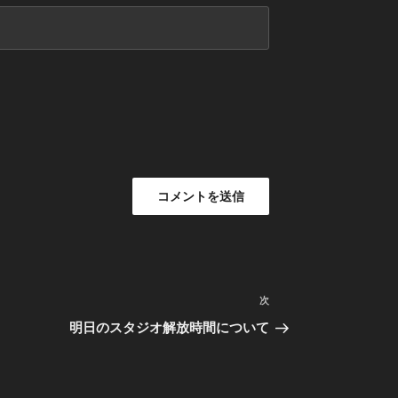
次
次
の
明日のスタジオ解放時間について
投
稿