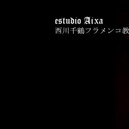
コ
ン
テ
ン
ツ
へ
西川千鶴フラメン
初心者からプロを目指す貴女をお
ス
キ
ッ
プ