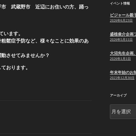
イベント情報
平市 武蔵野市 近辺にお住いの方、踊っ
ビジャール親
2026年6月23日
ています。
盛植俊介企画
2026年5月11日
骨粗鬆症予防など、様々なことに効果のあ
大沼先生企画
躍動させてみませんか？
2026年1月1日
しております。
年末年始のお
2025年12月30日
アーカイブ
ア
ー
カ
イ
ブ