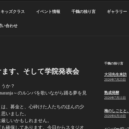
キッズクラス
イベント情報
千鶴の独り言
ギャラリー
問い合わせ
千鶴の独り言
けます、そして学院発表会
大沼先生来訪
2026年7月25日
ょうか？
r naranja～のルンバを歌いながら踊る夢を見
熟成発酵
2026年7月11日
とは、募金と、心砕けた人たちのほんの少
梅のしごとと
と思いました。
2026年6月10日
は厳しいかもしれません。
灯も確保してあります。今日からスタジオ
ハンバーグレ