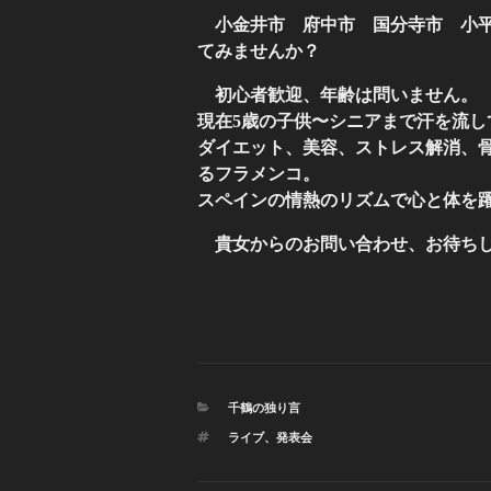
小金井市 府中市 国分寺市 小
てみませんか？
初心者歓迎、年齢は問いません。
現在5歳の子供〜シニアまで汗を流し
ダイエット、美容、ストレス解消、
るフラメンコ。
スペインの情熱のリズムで心と体を
貴女からのお問い合わせ、お待ち
カ
千鶴の独り言
テ
タ
ライブ
、
発表会
ゴ
グ
リ
ー