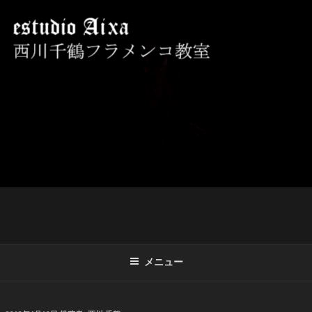
コ
ン
テ
ン
ツ
西川千鶴フラメンコ教室 ESTUDIO
初心者からプロを目指す貴女をお待ちしております。
へ
AIXA
ス
キ
ッ
プ
メニュー