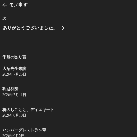
稿
の
モノ申す…
ナ
投
ビ
稿
次
次
ゲ
の
ありがとうございました。
投
ー
稿
シ
ョ
千鶴の独り言
ン
大沼先生来訪
2026年7月25日
熟成発酵
2026年7月11日
梅のしごとと、ディエギート
2026年6月10日
ハンバーグレストラン葦
2026年6月5日