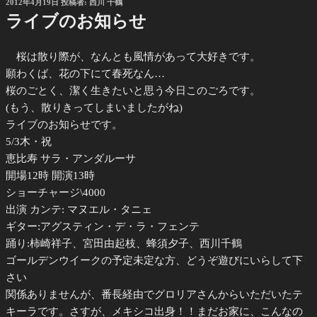
投
2012年4月19日
投稿者:
西川 千鶴
稿
ライブのお知らせ
日:
桜は散り際が、なんとも風情があって大好きです。
願わくば、花の下にて春死なん…
桜のごとく、潔く生きたいと思う今日このごろです。
(もう、散りきってしまいましたがね
)
ライブのお知らせです。
5/3木・祝
恵比寿 サラ・アンダルーサ
開場12時 開演13時
ショーチャージ\4000
出演 カンテ: マヌエル・タニェ
ギター:アグスティン・デ・ラ・フェンテ
踊り:柿崎祥子、宮田由起枝、蜂須夕子、西川千鶴
ゴールデンウイークの予定未定な方、どうぞ遊びにいらして下
さい
関係ありませんが、番長経由でグロリアさんからいただいたテ
キーラです。さすが、メキシコ出身！！まだお家に、こんなの