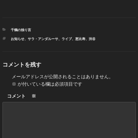
カ
千鶴の独り言
テ
タ
お知らせ
、
サラ・アンダルーサ
、
ライブ
、
恵比寿
、
渋谷
ゴ
グ
リ
ー
コメントを残す
メールアドレスが公開されることはありません。
※
が付いている欄は必須項目です
コメント
※