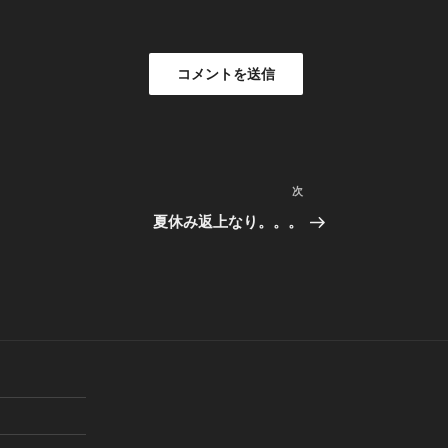
次
次
の
夏休み返上なり。。。
投
稿