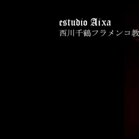
コ
ン
テ
ン
ツ
へ
西川千鶴フラメン
初心者からプロを目指す貴女をお
ス
キ
ッ
プ