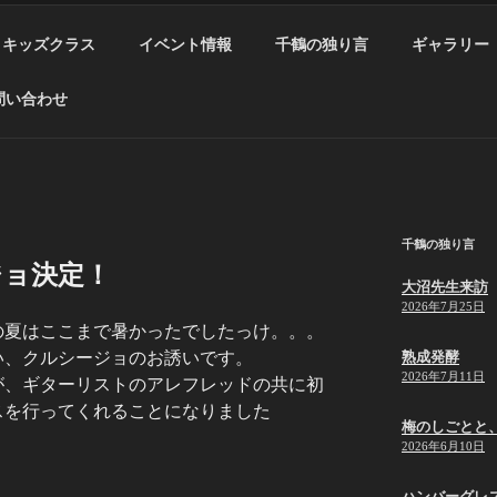
キッズクラス
イベント情報
千鶴の独り言
ギャラリー
問い合わせ
千鶴の独り言
ジョ決定！
大沼先生来訪
2026年7月25日
の夏はここまで暑かったでしたっけ。。。
い、クルシージョのお誘いです。
熟成発酵
2026年7月11日
が、ギターリストのアレフレッドの共に初
スを行ってくれることになりました
梅のしごとと
2026年6月10日
ハンバーグレ