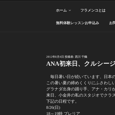
ホーム
フラメンコとは
無料体験レッスンお申込み
お
投
2012年8月4日
投稿者:
西川 千鶴
稿
ANA初来日、クルシー
日:
毎日暑い日が続いています、日本
この暑い夏の締めくくりにふさわし
グラナダ出身の踊り手、アナ・カリ
来日、小金井の私のスタジオでクラ
下記の日程です。
8/26(日)
18～19時 ブレリア