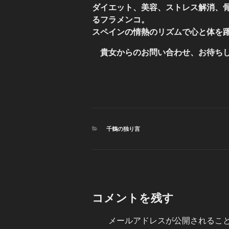
ダイエット、美容、ストレス解消、
るフラメンコ。
スペインの情熱のリズムで心と体を
貴女からのお問い合わせ、お待ち
カ
千鶴の独り言
テ
ゴ
リ
ー
コメントを残す
メールアドレスが公開されるこ