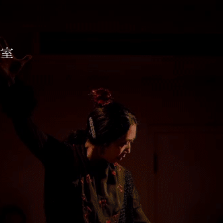
コ教室 ESTUDIO AIXA
待ちしております。