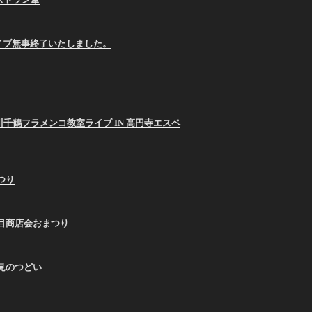
E ライブ無事終了いたしました。
26 西川千鶴フラメンコ教室ライブ IN 高円寺エスペ
まつり
9蛇の目商店会おまつり
お月見のつどい