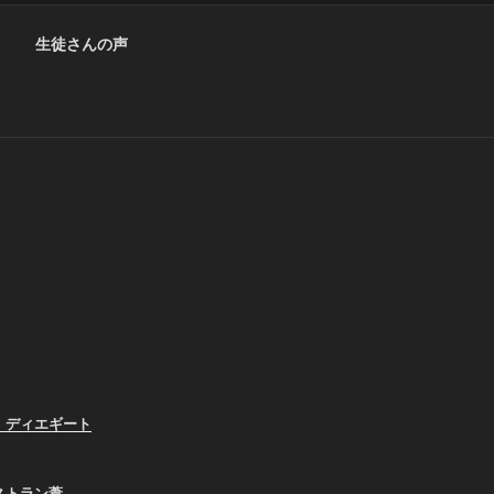
生徒さんの声
、ディエギート
ストラン葦