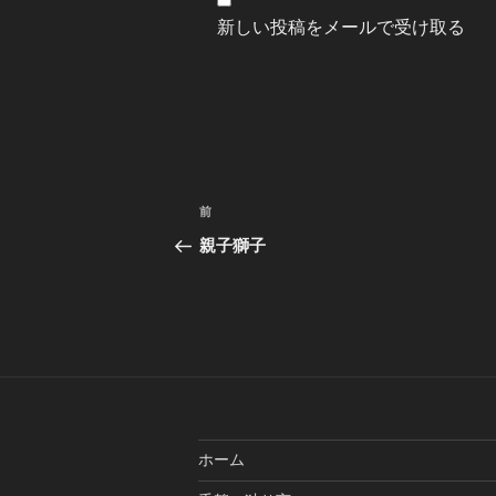
新しい投稿をメールで受け取る
投
前
前
稿
の
親子獅子
投
ナ
稿
ビ
ゲ
ー
シ
ホーム
ョ