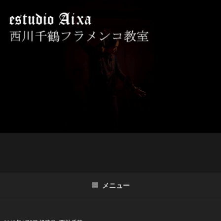
コ
ン
テ
ン
ツ
西川千鶴フラメンコ教室 ESTUDIO
初心者からプロを目指す貴女をお待ちしております。
へ
AIXA
ス
キ
ッ
プ
メニュー