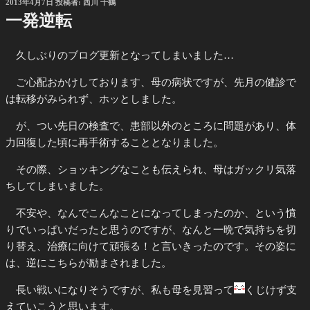
投
2013年4月7日
投稿者:
西川 千鶴
稿
一発逆転
日:
久しぶりのブログ更新となってしまいました…
ご心配おかけしております、母の病状ですが、先月の健診で
は転移がみられず、ホッとしました。
が、つい先日の検査で、患部以外のところに問題があり、体
力回復した頃に再手術することとなりました。
その際、ショッキングなことも伝えられ、母はガックリ気落
ちしてしまいました。
不安や、なんでこんなことになってしまったのか、という憤
りでいっぱいだったと思うのですが、なんと一晩で気持ちを切
り替え、治療に向けて頑張る！と言いきったのです。その姿に
は、逆にこちらが励まされました。
長い戦いになりそうですが、私も母を見習って
くじけず支
えていこうと思います。