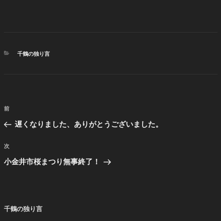
カ
千鶴の独り言
テ
ゴ
リ
ー
投
前
前
稿
の
遅くなりました、ありがとうございました。
ナ
投
ビ
稿
次
次
ゲ
の
小金井市桜まつり無事終了！
投
ー
稿
シ
ョ
千鶴の独り言
ン