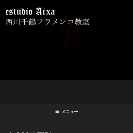
コ
ン
テ
ン
ツ
西川千鶴フラメンコ教室 ESTUDIO
初心者からプロを目指す貴女をお待ちしております。
へ
AIXA
ス
キ
ッ
プ
メニュー