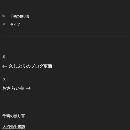
カ
千鶴の独り言
テ
タ
ライブ
ゴ
グ
リ
ー
投
前
前
稿
の
久しぶりのブログ更新
ナ
投
ビ
稿
次
次
ゲ
の
おさらい会
投
ー
稿
シ
ョ
千鶴の独り言
ン
大沼先生来訪