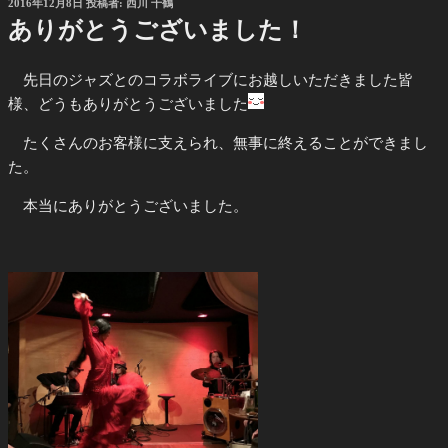
投
2016年12月8日
投稿者:
西川 千鶴
稿
ありがとうございました！
日:
先日のジャズとのコラボライブにお越しいただきました皆
様、どうもありがとうございました
たくさんのお客様に支えられ、無事に終えることができまし
た。
本当にありがとうございました。