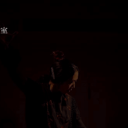
コ教室 ESTUDIO AIXA
待ちしております。