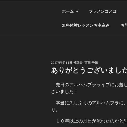
ホーム
フラメンコとは
無料体験レッスンお申込み
お
投
2017年9月14日
投稿者:
西川 千鶴
稿
ありがとうございまし
日:
先日のアルハムブラライブにお越
ざいました！
本当に久しぶりのアルハムブラに
り。
１０年以上の月日が流れたのかと