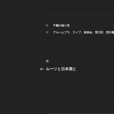
カ
千鶴の独り言
テ
タ
アルハムブラ
、
ライブ
、
発表会
、
荒川区
、
西日
ゴ
グ
リ
ー
投
前
前
稿
の
ルーツと日本酒と
投
ナ
稿
ビ
ゲ
ー