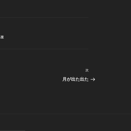
暮里
次
次
の
月が出た出た
投
稿