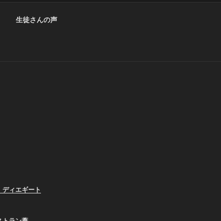
生徒さんの声
、ディエギート
ストラン葦