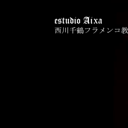
コ
ン
テ
ン
ツ
へ
西川千鶴フラメン
初心者からプロを目指す貴女をお
ス
キ
ッ
プ