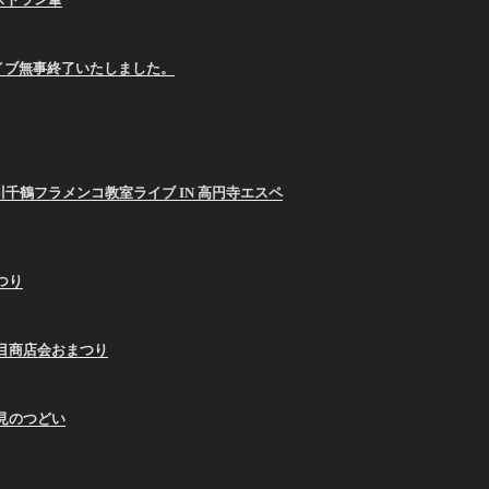
E ライブ無事終了いたしました。
26 西川千鶴フラメンコ教室ライブ IN 高円寺エスペ
まつり
9蛇の目商店会おまつり
お月見のつどい