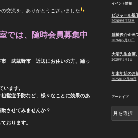
イベント情報
心の交流を、ありがとうございました
ビジャール親
2026年6月23日
室では、随時会員募集中
盛植俊介企画
2026年5月11日
大沼先生企画
2026年1月1日
平市 武蔵野市 近辺にお住いの方、踊っ
年末年始のお
2025年12月30日
ています。
骨粗鬆症予防など、様々なことに効果のあ
アーカイブ
ア
躍動させてみませんか？
ー
カ
しております。
イ
ブ