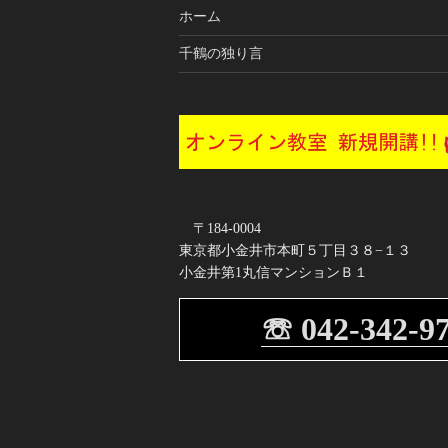
シ
ホーム
ョ
千鶴の独り言
ン
〒184-0004
東京都小金井市本町５丁目３８−１３
小金井第1丸信マンションＢ１
☏ 042-342-9