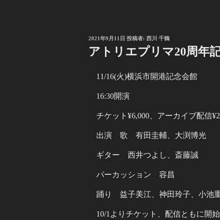
投
2021年9月11日
投稿者:
西川 千鶴
稿
アトリエプリマ20周年
日:
11/16(火)横浜市開港記念会館
16:30開演
チケット¥6,000、アーカイブ配信¥2,
出演 歌 有田圭輔、大渕博光
ギター 西井つよし、斎藤誠
パーカッション 容昌
踊り 益子美江、神田玲子、小池
10/1よりチケット、配信ともに開