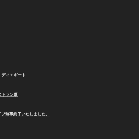
、ディエギート
ストラン葦
E ライブ無事終了いたしました。