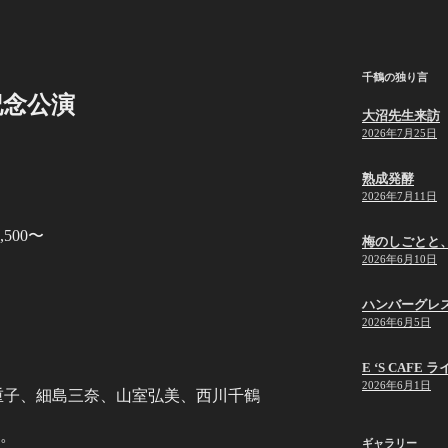
千鶴の独り言
記念公演
大沼先生来訪
2026年7月25日
熟成発酵
2026年7月11日
500〜
梅のしごとと
2026年6月10日
ハンバーグレ
2026年6月5日
E ‘S CAF
2026年6月1日
重子、細島三奈、山室弘美、西川千鶴
始。
ギャラリー