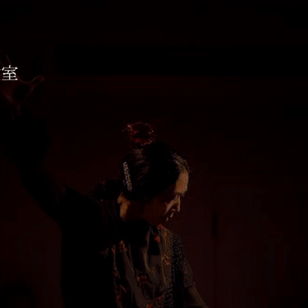
コ教室 ESTUDIO AIXA
待ちしております。