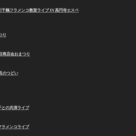
26 西川千鶴フラメンコ教室ライブ IN 高円寺エスペ
まつり
9蛇の目商店会おまつり
お月見のつどい
子との共演ライブ
フラメンコライブ