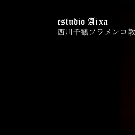
コ
ン
テ
ン
ツ
へ
西川千鶴フラメン
初心者からプロを目指す貴女をお
ス
キ
ッ
プ