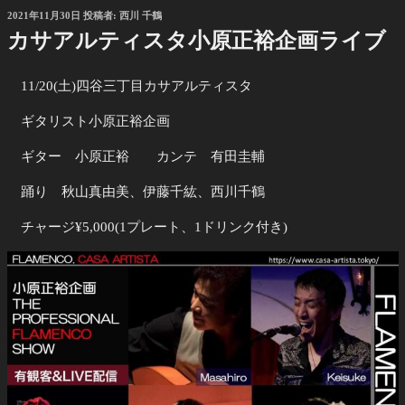
投
2021年11月30日
投稿者:
西川 千鶴
稿
カサアルティスタ小原正裕企画ライブ
日:
11/20(土)四谷三丁目カサアルティスタ
ギタリスト小原正裕企画
ギター 小原正裕 カンテ 有田圭輔
踊り 秋山真由美、伊藤千紘、西川千鶴
チャージ¥5,000(1プレート、1ドリンク付き)