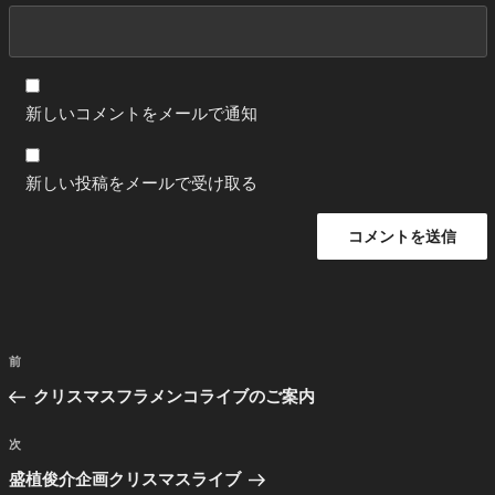
新しいコメントをメールで通知
新しい投稿をメールで受け取る
投
前
前
稿
の
クリスマスフラメンコライブのご案内
ナ
投
ビ
稿
次
次
ゲ
の
盛植俊介企画クリスマスライブ