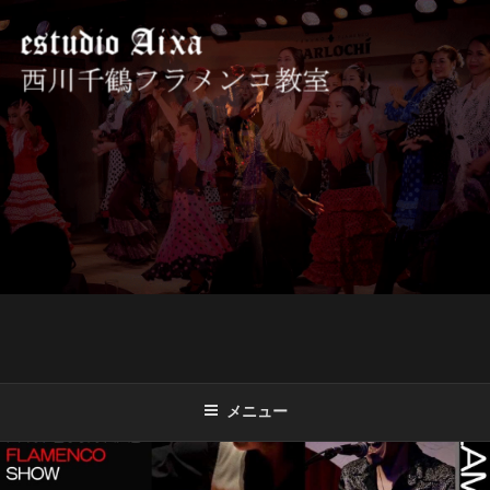
コ
ン
テ
ン
ツ
西川千鶴フラメンコ教室 ESTUDIO
初心者からプロを目指す貴女をお待ちしております。
へ
AIXA
ス
キ
ッ
プ
メニュー