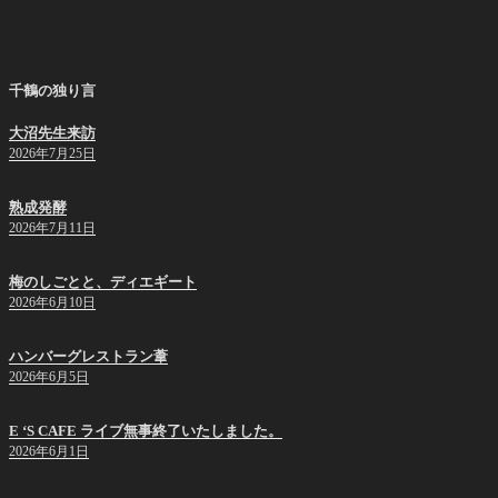
投
ー
稿
シ
ョ
千鶴の独り言
ン
大沼先生来訪
2026年7月25日
熟成発酵
2026年7月11日
梅のしごとと、ディエギート
2026年6月10日
ハンバーグレストラン葦
2026年6月5日
E ‘S CAFE ライブ無事終了いたしました。
2026年6月1日