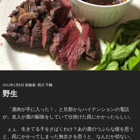
投
2022年2月8日
投稿者:
西川 千鶴
稿
野生
日:
「鹿肉が手に入った！」と旦那からハイテンションの電話
が。友人が鹿の駆除をしていて仕掛けた罠にかかったらしい。
ぇぇ、生きてる子をさばくわけ？あの鹿のつぶらな瞳を思う
と、罠にかかってしまった無念さを思うと、なんだか切ない。