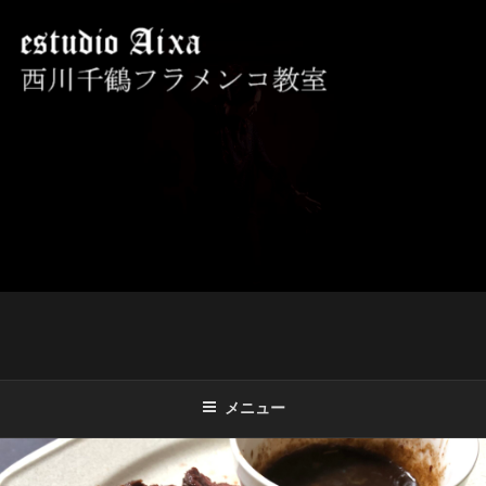
コ
ン
テ
ン
ツ
西川千鶴フラメンコ教室 ESTUDIO
初心者からプロを目指す貴女をお待ちしております。
へ
AIXA
ス
キ
ッ
プ
メニュー