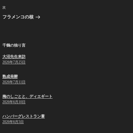
ビ
稿
次
次
ゲ
の
フラメンコの核
投
ー
稿
シ
ョ
千鶴の独り言
ン
大沼先生来訪
2026年7月25日
熟成発酵
2026年7月11日
梅のしごとと、ディエギート
2026年6月10日
ハンバーグレストラン葦
2026年6月5日