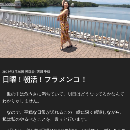
投
2022年3月26日
投稿者:
西川 千鶴
稿
日曜！朝活！フラメンコ！
日:
世の中は危うさに満ちていて、明日はどうなってるかなんて
わかりゃしません。
なので、平穏な日常が送れるこの一瞬に深く感謝しながら、
私は私のやるべきことを、粛々と行います。