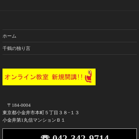
ブ
ホーム
千鶴の独り言
〒184-0004
東京都小金井市本町５丁目３８−１３
小金井第1丸信マンションＢ１
☏ 042-342-9714