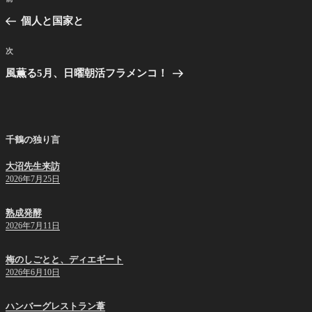
稿
の
個人と国家と
ナ
投
ビ
稿
次
次
ゲ
の
風薫る5月、日曜朝活フラメンコ！
投
ー
稿
シ
ョ
千鶴の独り言
ン
大沼先生来訪
2026年7月25日
熟成発酵
2026年7月11日
梅のしごとと、ディエギート
2026年6月10日
ハンバーグレストラン葦