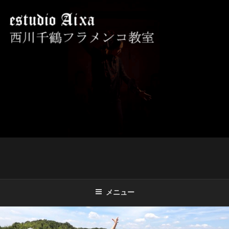
コ
ン
テ
ン
ツ
西川千鶴フラメンコ教室 ESTUDIO
初心者からプロを目指す貴女をお待ちしております。
へ
AIXA
ス
キ
ッ
プ
メニュー