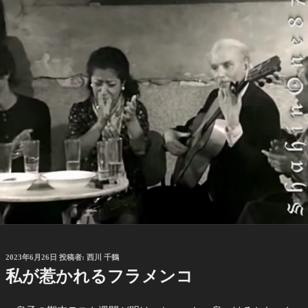
投
2023年6月26日
投稿者:
西川 千鶴
稿
私が惹かれるフラメンコ
日: