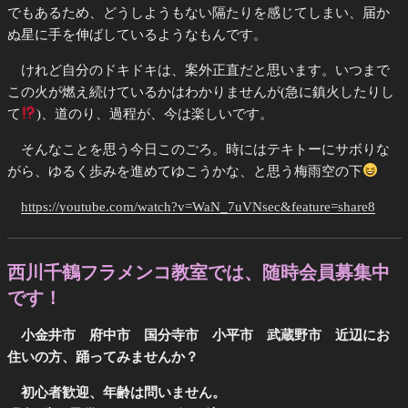
でもあるため、どうしようもない隔たりを感じてしまい、届か
ぬ星に手を伸ばしているようなもんです。
けれど自分のドキドキは、案外正直だと思います。いつまで
この火が燃え続けているかはわかりませんが(急に鎮火したりし
て
)、道のり、過程が、今は楽しいです。
そんなことを思う今日このごろ。時にはテキトーにサボりな
がら、ゆるく歩みを進めてゆこうかな、と思う梅雨空の下
https://youtube.com/watch?v=WaN_7uVNsec&feature=share8
西川千鶴フラメンコ教室では、随時会員募集中
です！
小金井市 府中市 国分寺市 小平市 武蔵野市 近辺にお
住いの方、踊ってみませんか？
初心者歓迎、年齢は問いません。