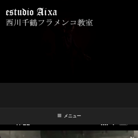
コ
ン
テ
ン
ツ
西川千鶴フラメンコ教室 ESTUDIO
初心者からプロを目指す貴女をお待ちしております。
へ
AIXA
ス
キ
ッ
プ
メニュー