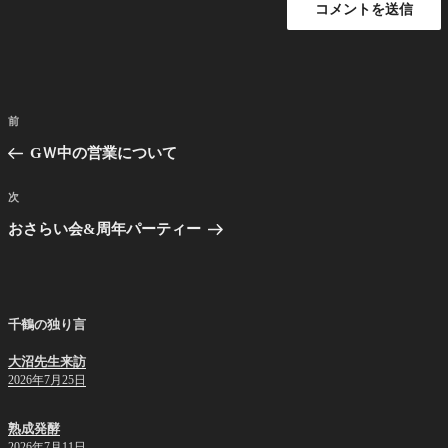
投
前
前
稿
の
GＷ中の営業について
ナ
投
ビ
稿
次
次
ゲ
の
おさらい会&周年パーティー
投
ー
稿
シ
ョ
千鶴の独り言
ン
大沼先生来訪
2026年7月25日
熟成発酵
2026年7月11日