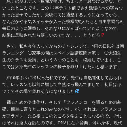
息子の期末テスト週間が明け、ちょっと一息つけるかな、と
いったところです。この1,2年テスト前でさえ勉強のべの字もな
かった息子でしたが、受験に向け通塾するようになってから、
なんだかやる気スイッチが入った模様⁈友人たちと自主学習含め
毎日のように通塾し、それなりにがんばっていたようなので、
結果に反映されたら嬉しいのですが、、、どうだろ
さて、私も今年入ってからのチャレンジで、○雨の日以外は朝
ランニング ◯家事の間はスペイン語講座聞き流し ◯大沼先
生のクラスを受講、という３つのことを、継続しています。こ
こでは大沼先生のレッスンの様子を取り上げたいと思います。
約10年ぶりに出戻った私ですが、先生は当然進化しておられ
て、レッスンも以前に増して当然ぶっ飛んでまして、初日はキ
ツくてその場で倒れそうになりました
踊るための身体作り、そして「フラメンコ」を踊るための基
礎、簡単に言うとこれのみなのです。が、それは、フラメンコ
がフラメンコたる根っこのところを学ぶことになるので、それ
はそれは遠大な話なのです。DNAにない音楽、薄い身体、現代