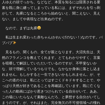
人ゆえの頭でっかち、などなど、本質を知るには阻害される要
素を既に身に纏ってしまっている私には、まずそれらを引っ剥
がして、丸裸になるところから始めないと、聞こえない、見え
ない、ましてや表現など出来ぬのです。
なので、まずは丸裸
私は生まれ変わった赤ちゃん(かわいげのない！)なのです。バ
ブバブ
見るもの、聞くもの、全てが親となります。大沼先生は、天
然のフラメンコを教えてくれます。とてもわかりやすく、言葉
を咀嚼して解説していただいているのですが、不甲斐ないか
な、頭で理解しているつもりでも、なかなか身体に落とし込ま
れません。もしかすると一生できないかもしれません。が、そ
こへの道のりは、私にとってはすごくドキドキすることで、や
っぱり天然が好きであることを再確認しています。既に亡くな
った人の動画にばかり惹きつけられている自分がいて、ああ、
この場にいたらなんて素敵なんだろ、と夢想する自分がいてし
まうのです。が、それはまた、完全無欠の不可侵領域への憧れ