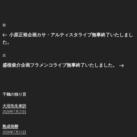
投
前
前
稿
の
小原正裕企画カサ・アルティスタライブ無事終了いたしまし
ナ
投
た。
ビ
稿
ゲ
次
次
の
ー
盛植俊介企画フラメンコライブ無事終了いたしました。
投
シ
稿
ョ
ン
千鶴の独り言
大沼先生来訪
2026年7月25日
熟成発酵
2026年7月11日