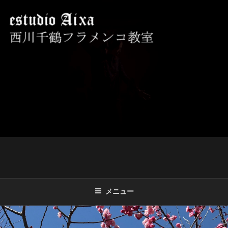
コ
ン
テ
ン
ツ
西川千鶴フラメンコ教室 ESTUDIO
初心者からプロを目指す貴女をお待ちしております。
へ
AIXA
ス
キ
ッ
プ
メニュー