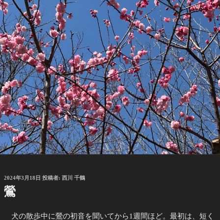
投
2024年3月18日
投稿者:
西川 千鶴
稿
鶯
日:
犬の散歩中に鶯の初音を聞いてから1週間ほど。最初は、短く