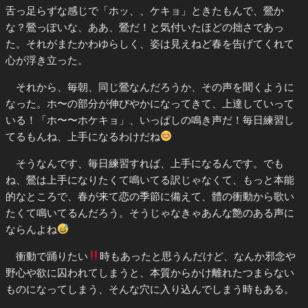
舌っ足らずな感じで「ホッ、、ケキョ」ときたもんで、鶯か
な？鶯っぽいな、ああ、鶯だ！と気付いたほどの拙さであっ
た。それがまたかわゆらしく、姿は見えねど春を告げてくれて
心が浮き立った。
それから、毎朝、同じ鶯なんだろうか、その声を聞くように
なった。ホ〜の部分が伸びやかになってきて、上達していって
いる！「ホ〜〜ホケキョ」、いっぱしの鳴き声だ！毎日練習し
てるもんね、上手になるわけだね
そうなんです、毎日練習すれば、上手になるんです。でも
ね、鶯は上手になりたくて鳴いてる訳じゃなくて、もっと本能
的なところで、春が来て恋の季節に備えて、體の衝動から歌い
たくて鳴いてるんだろう。そうじゃなきゃあんな艶のある声に
ならんよね
衝動で踊りたい
時もあったと思うんだけど、なんか邪念や
野心や欲に囚われてしまうと、本質からかけ離れたつまらない
ものになってしまう、そんな穴に入り込んでしまう時もある。