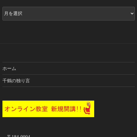
ア
ー
カ
イ
ブ
ホーム
千鶴の独り言
〒184-0004