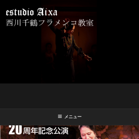
コ
ン
テ
ン
ツ
西川千鶴フラメンコ教室 ESTUDIO
初心者からプロを目指す貴女をお待ちしております。
へ
AIXA
ス
キ
ッ
プ
メニュー