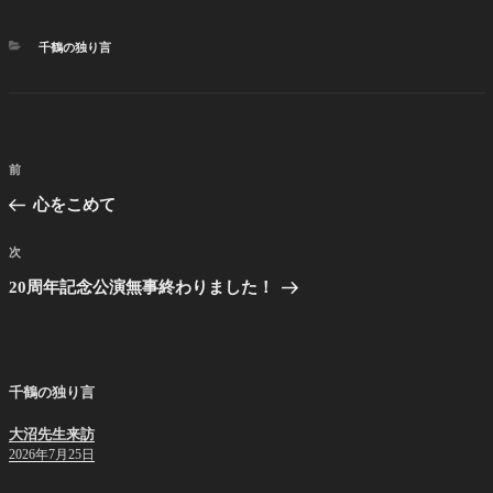
カ
千鶴の独り言
テ
ゴ
リ
ー
投
前
前
稿
の
心をこめて
ナ
投
ビ
稿
次
次
ゲ
の
20周年記念公演無事終わりました！
投
ー
稿
シ
ョ
千鶴の独り言
ン
大沼先生来訪
2026年7月25日