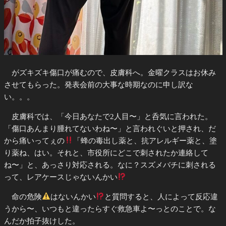
がズキズキ傷口が痛むので、皮膚科へ。金曜クラスはお休み
させてもらった。発表会前の大事な時期なのに申し訳な
い。。。
皮膚科では、「今日あなたで2人目〜」と呑気に言われた。
「傷口あんまり腫れてないわね〜」と言われぐいと押され、だ
から痛いってぇの
「蜂の毒出し薬と、抗アレルギー薬と、塗
り薬ね、はい。それと、市役所にどこで刺されたか連絡して
ね〜」と、あっさり対応される。なに？スズメバチに刺される
って、レアケースじゃないんかい
命の危険
はないんかい
と質問すると、人によって反応違
うから〜、いつもと違ったらすぐ救急車よ〜っとのことで。な
んだか拍子抜けした。