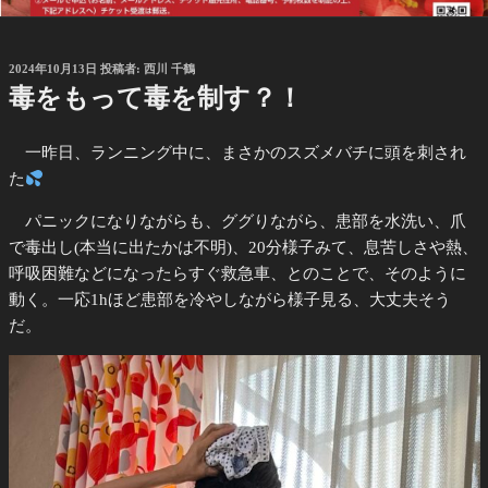
投
2024年10月13日
投稿者:
西川 千鶴
稿
毒をもって毒を制す？！
日:
一昨日、ランニング中に、まさかのスズメバチに頭を刺され
た
パニックになりながらも、ググりながら、患部を水洗い、爪
で毒出し(本当に出たかは不明)、20分様子みて、息苦しさや熱、
呼吸困難などになったらすぐ救急車、とのことで、そのように
動く。一応1hほど患部を冷やしながら様子見る、大丈夫そう
だ。