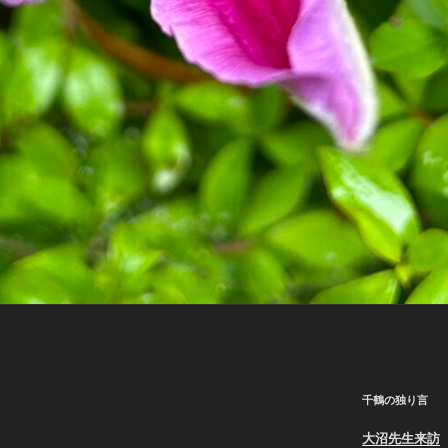
千鶴の独り言
大沼先生来訪