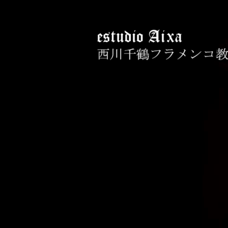
コ
ン
テ
ン
ツ
へ
西川千鶴フラメン
初心者からプロを目指す貴女をお
ス
キ
ッ
プ