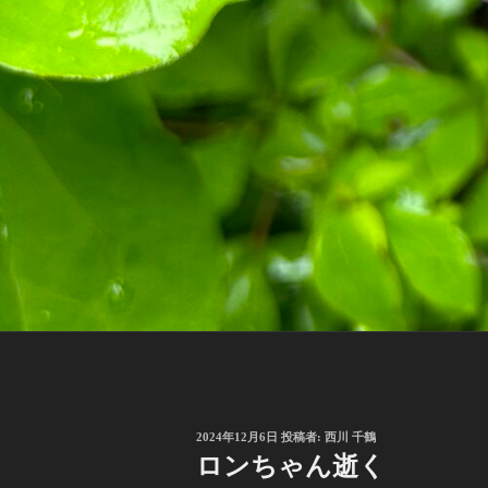
投
2024年12月6日
投稿者:
西川 千鶴
稿
ロンちゃん逝く
日: