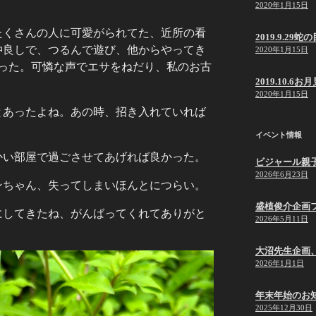
2020年1月15日
たくさんの人に可愛がられてた、近所の看
2019.9.2
仲良しで、つるんで遊び、他からやってき
2020年1月15日
あった。可憐な声でエサをねだり、私のお古
2019.10.6
2020年1月15日
とあったよね。あの時、招き入れていれば
イベント情報
かい部屋で過ごさせてあげれば良かった。
ビジャール親
2026年6月23日
ンちゃん、失ってしまいほんとにつらい。
盛植俊介企画
にしてきたね、がんばってくれてありがと
2026年5月11日
大沼先生企画
2026年1月1日
年末年始のお
2025年12月30日