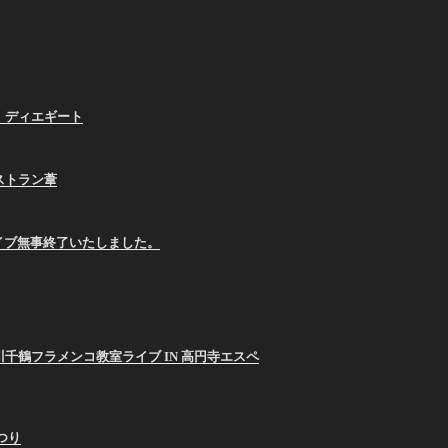
、ディエギート
ストラン葦
E ライブ無事終了いたしました。
26 西川千鶴フラメンコ教室ライブ IN 高円寺エスペ
まつり