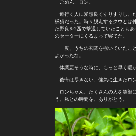
ごめん、ロン。
道行く人に愛想良くすりすりし、
板猫だった。時々脱走するクウとは
た野良を2匹で撃退していたことも
のセーターにくるまって寝てた。
一度、うちの玄関を覗いていたこ
よかったな。
体調悪そうな時に、もっと早く暖
後悔は尽きない。健気に生きたロ
ロンちゃん、たくさんの人を笑顔
う。私との時間を、ありがとう。