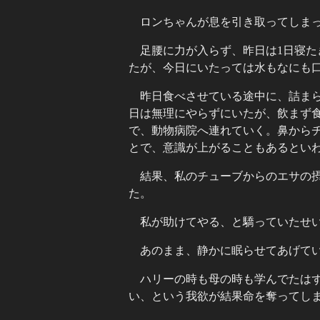
ロンちゃんが息を引き取ってしま
足腰に力が入らず、昨日は1日寝
たが、今日にいたっては水もなにも
昨日食べさせている途中に、詰ま
日は無理にやらずにいたが、飲まず
で、動物病院へ連れていく。鼻から
とで、意識が上がることもあるとい
結果、私のチューブからのエサの
た。
私が助けてやる、と驕っていたせ
あのまま、静かに眠らせてあげて
ハリーの時も母の時も学んでたは
い、という我欲が結果命を奪ってし