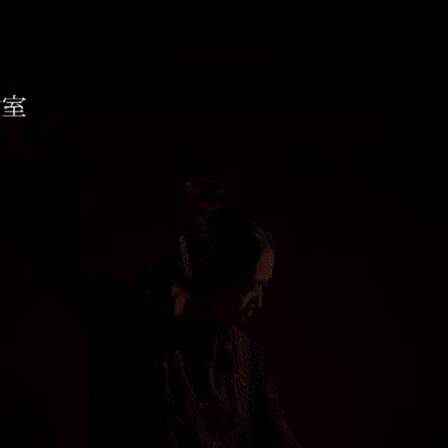
コ教室 ESTUDIO AIXA
待ちしております。