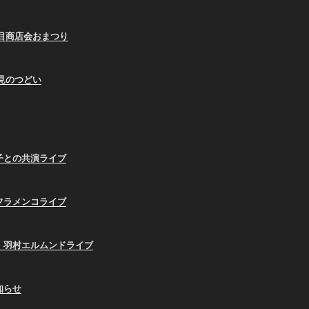
9蛇の目商店会おまつり
お月見のつどい
子との共演ライブ
フラメンコライブ
、羽村エルムンドライブ
知らせ