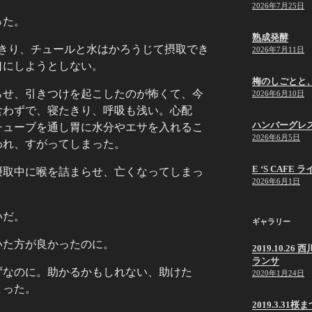
2026年7月25日
った。
熟成発酵
たきり、チュールと水はかろうじて摂取でき
2026年7月11日
口にしようとしない。
梅のしごとと
らせ、引きつけを起こしたのが怖くて、今
2026年6月10日
食わずで、寝たきり、呼吸も浅い。心配
ハンバーグレ
チューブを通し胃に水分やエサを入れるこ
2026年6月5日
われ、すがってしまった。
E ‘S CAF
摂取中に喉を詰まらせ、亡くなってしまっ
2026年6月1日
いだ。
ギャラリー
いた方が良かったのに。
2019.10.
ランサ
ずなのに。助かるかもしれない、助けた
2020年1月24日
まった。
2019.3.31桜