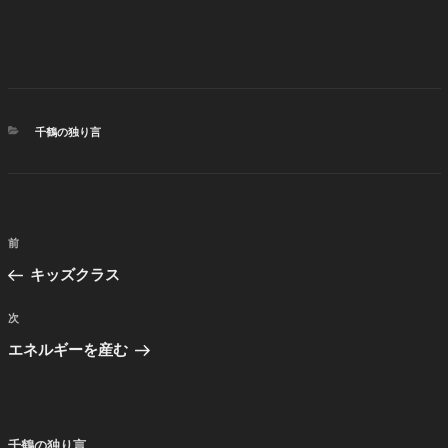
カ
千鶴の独り言
テ
ゴ
リ
ー
投
前
前
稿
の
キッズクラス
ナ
投
ビ
稿
次
次
ゲ
の
エネルギーを産む
投
ー
稿
シ
ョ
千鶴の独り言