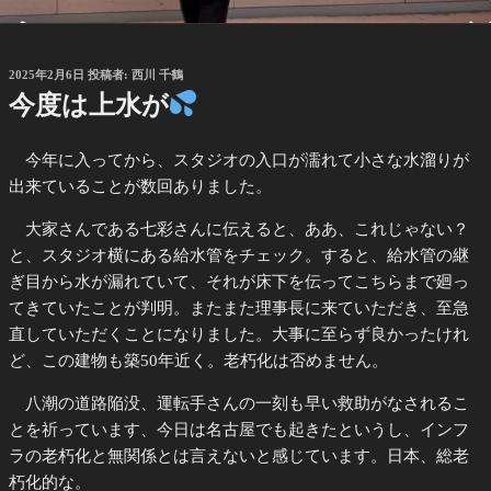
投
2025年2月6日
投稿者:
西川 千鶴
稿
今度は上水が
日:
今年に入ってから、スタジオの入口が濡れて小さな水溜りが
出来ていることが数回ありました。
大家さんである七彩さんに伝えると、ああ、これじゃない？
と、スタジオ横にある給水管をチェック。すると、給水管の継
ぎ目から水が漏れていて、それが床下を伝ってこちらまで廻っ
てきていたことが判明。またまた理事長に来ていただき、至急
直していただくことになりました。大事に至らず良かったけれ
ど、この建物も築50年近く。老朽化は否めません。
八潮の道路陥没、運転手さんの一刻も早い救助がなされるこ
とを祈っています、今日は名古屋でも起きたというし、インフ
ラの老朽化と無関係とは言えないと感じています。日本、総老
朽化的な。