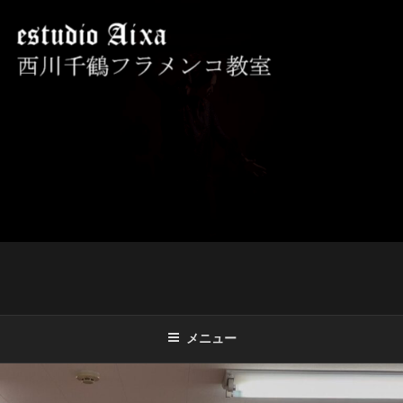
コ
ン
テ
ン
ツ
西川千鶴フラメンコ教室 ESTUDIO
初心者からプロを目指す貴女をお待ちしております。
へ
AIXA
ス
キ
ッ
プ
メニュー