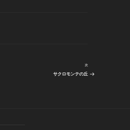
次
次
の
サクロモンテの丘
投
稿