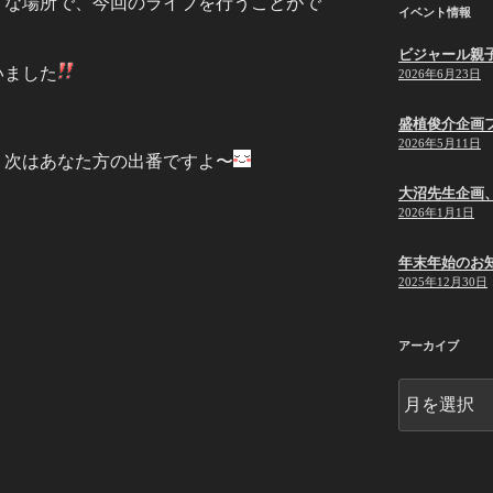
うな場所で、今回のライブを行うことがで
イベント情報
ビジャール親
いました
2026年6月23日
盛植俊介企画
2026年5月11日
、次はあなた方の出番ですよ〜
大沼先生企画
2026年1月1日
年末年始のお
2025年12月30日
アーカイブ
ア
ー
カ
イ
ブ