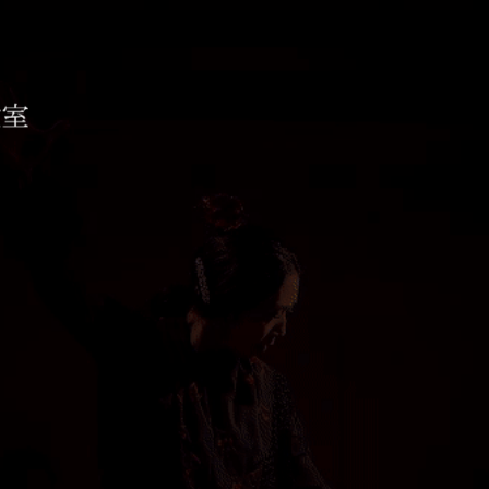
コ教室 ESTUDIO AIXA
待ちしております。