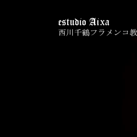
コ
ン
テ
ン
ツ
へ
西川千鶴フラメン
初心者からプロを目指す貴女をお
ス
キ
ッ
プ