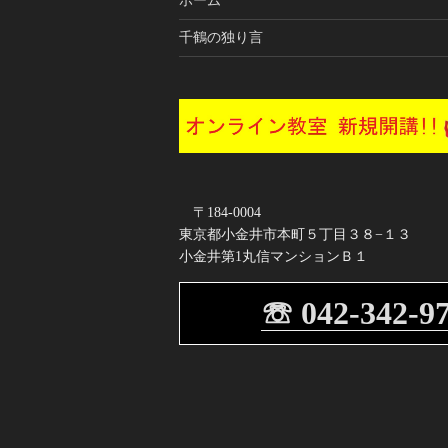
ホーム
ョ
千鶴の独り言
ン
〒184-0004
東京都小金井市本町５丁目３８−１３
小金井第1丸信マンションＢ１
☏ 042-342-9