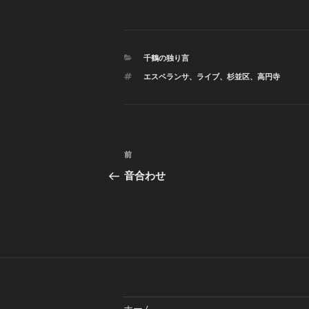
カ
千鶴の独り言
テ
タ
エスペランサ
、
ライブ
、
杉並区
、
高円寺
ゴ
グ
リ
ー
投
前
前
稿
の
音合わせ
投
ナ
稿
ビ
ゲ
ー
シ