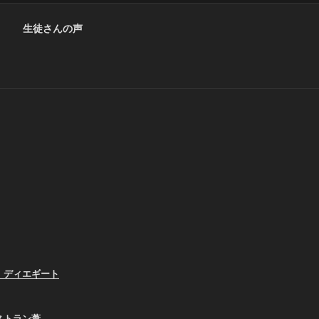
生徒さんの声
、ディエギート
ストラン葦