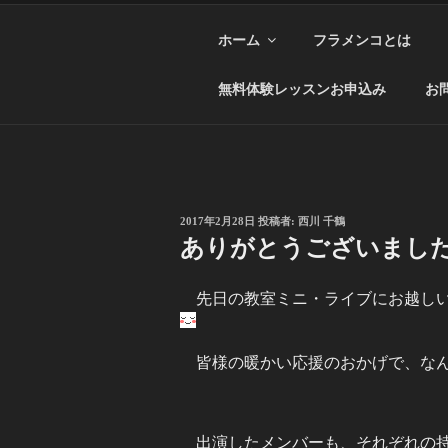
ホーム
フラメンコとは
無料体験レッスンお申込み
お
投
2017年2月28日
投稿者:
西川 千鶴
稿
ありがとうございまし
日:
先日の教室ミニ・ライブにお越し
皆様の暖かい応援のおかげで、な
出演したメンバーも、それぞれの