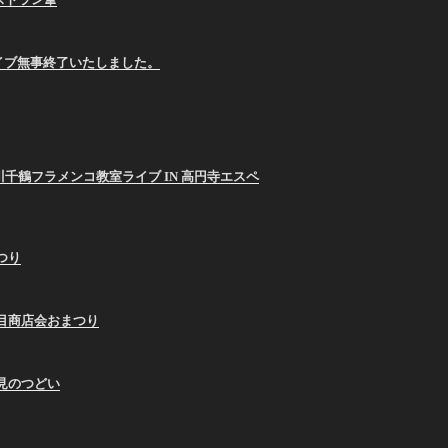
E ライブ無事終了いたしました。
26 西川千鶴フラメンコ教室ライブ IN 高円寺エスペ
まつり
9蛇の目商店会おまつり
お月見のつどい