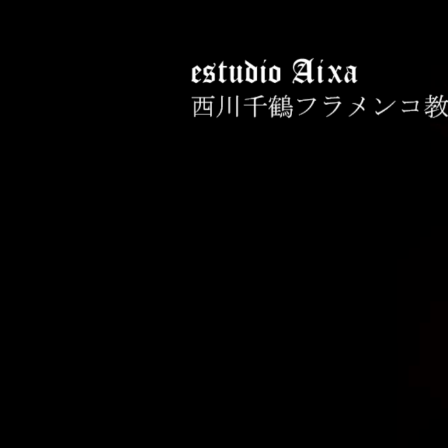
コ
ン
テ
ン
ツ
へ
西川千鶴フラメン
初心者からプロを目指す貴女をお
ス
キ
ッ
プ