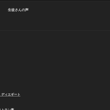
生徒さんの声
、ディエギート
ストラン葦