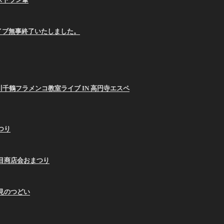
E ライブ無事終了いたしました。
26 西川千鶴フラメンコ教室ライブ IN 高円寺エスペ
まつり
9蛇の目商店会おまつり
お月見のつどい