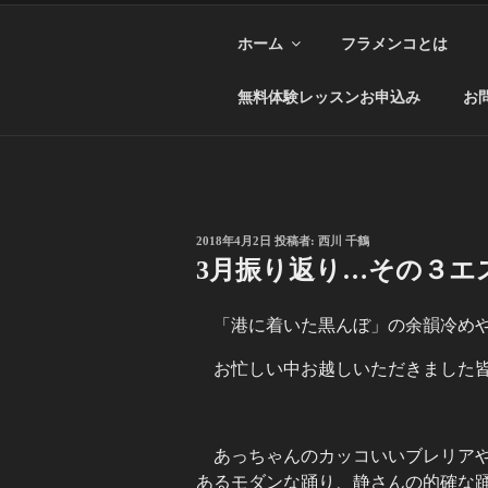
ホーム
フラメンコとは
無料体験レッスンお申込み
お
投
2018年4月2日
投稿者:
西川 千鶴
稿
3月振り返り…その３エ
日:
「港に着いた黒んぼ」の余韻冷め
お忙しい中お越しいただきました
あっちゃんのカッコいいブレリア
あるモダンな踊り、静さんの的確な