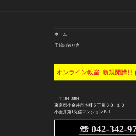
ゲ
ー
シ
ホーム
ョ
千鶴の独り言
ン
〒184-0004
東京都小金井市本町５丁目３８−１３
小金井第1丸信マンションＢ１
☏ 042-342-9