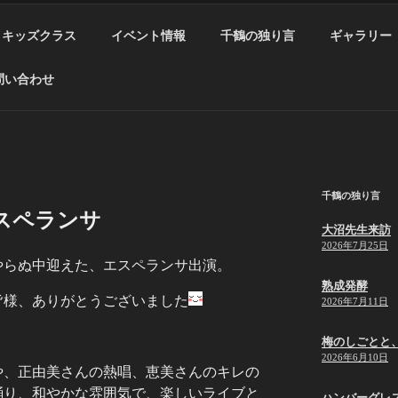
キッズクラス
イベント情報
千鶴の独り言
ギャラリー
問い合わせ
千鶴の独り言
スペランサ
大沼先生来訪
2026年7月25日
やらぬ中迎えた、エスペランサ出演。
熟成発酵
皆様、ありがとうございました
2026年7月11日
梅のしごとと
2026年6月10日
や、正由美さんの熱唱、恵美さんのキレの
踊り、和やかな雰囲気で、楽しいライブと
ハンバーグレ