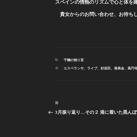
スペインの情熱のリズムで心と体を
貴女からのお問い合わせ、お待ち
カ
千鶴の独り言
テ
タ
エスペランサ
、
ライブ
、
杉並区
、
発表会
、
高円
ゴ
グ
リ
ー
投
前
前
稿
の
3月振り返り…その２ 港に着いた黒んぼ
投
ナ
稿
ビ