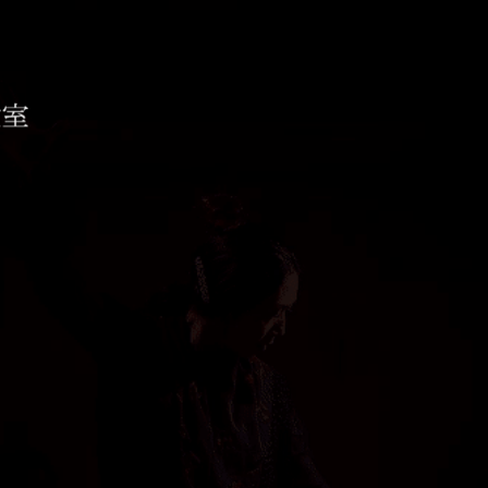
コ教室 ESTUDIO AIXA
待ちしております。