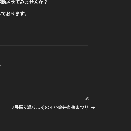
躍動させてみませんか？
しております。
寺
次
次
の
3月振り返り…その４小金井市桜まつり
投
稿