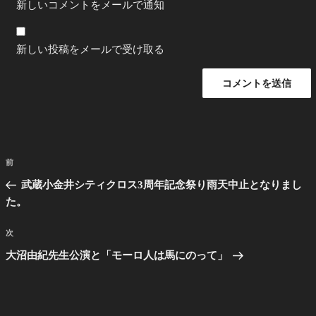
新しいコメントをメールで通知
新しい投稿をメールで受け取る
投
前
前
稿
の
武蔵小金井シティクロス3周年記念祭り雨天中止となりまし
ナ
投
た。
ビ
稿
ゲ
次
次
の
ー
大沼由紀先生公演と「モーロ人は馬にのって」
投
シ
稿
ョ
ン