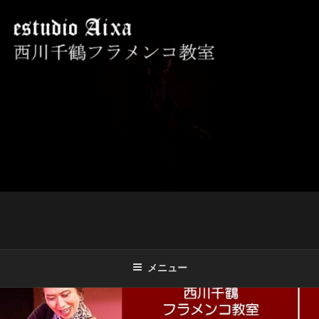
コ
ン
テ
ン
ツ
西川千鶴フラメンコ教室 ESTUDIO
初心者からプロを目指す貴女をお待ちしております。
へ
AIXA
ス
キ
ッ
プ
メニュー