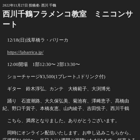
投
2022年11月27日
投稿者:
西川 千鶴
稿
西川千鶴フラメンコ教室 ミニコンサ
日:
ート
12/18(日)浅草橋ラ・バリーカ
https://labarrica.jp/
12:00開場 1部12:30〜 2部13:30〜
ショーチャージ¥3,500(1プレート,1ドリンク付)
ギター 鈴木淳弘、カンテ 大橋範子、大渕博光
踊り 石渡潮路、大久保弘美、菊池有、澤﨑恵子、髙橋由
紀、野口千賀子、本橋友恵、山内綾子、吉田悦子、西川千鶴
こちら、満席となりました。ありがとうございます。
同時にオンライン配信いたします。お申し込みこちらから、