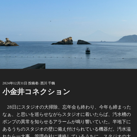
投
2024年12月31日
投稿者:
西川 千鶴
稿
小金井コネクション
日:
28日にスタジオの大掃除、忘年会も終わり、今年も締まった
なぁ、と思いを巡らせながらスタジオに着いたらば、汚水槽の
ポンプの異常を知らせるアラームが鳴り響いていた。半地下に
あるうちのスタジオの壁に備え付けられている機器だ。汚水溢
れたら一大事、管理会社に連絡しているうちに、スタジオの大