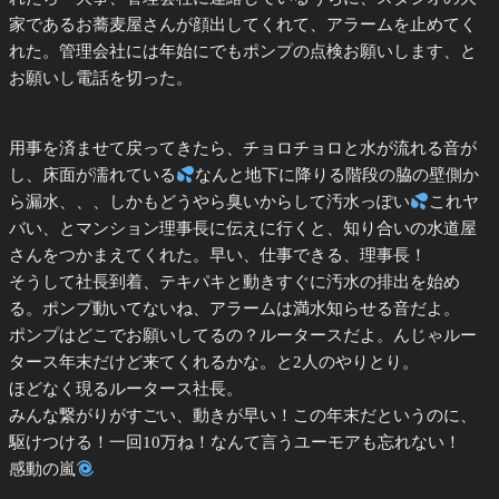
家であるお蕎麦屋さんが顔出してくれて、アラームを止めてく
れた。管理会社には年始にでもポンプの点検お願いします、と
お願いし電話を切った。
用事を済ませて戻ってきたら、チョロチョロと水が流れる音が
し、床面が濡れている
なんと地下に降りる階段の脇の壁側か
ら漏水、、、しかもどうやら臭いからして汚水っぽい
これヤ
バい、とマンション理事長に伝えに行くと、知り合いの水道屋
さんをつかまえてくれた。早い、仕事できる、理事長！
そうして社長到着、テキパキと動きすぐに汚水の排出を始め
る。ポンプ動いてないね、アラームは満水知らせる音だよ。
ポンプはどこでお願いしてるの？ルータースだよ。んじゃルー
タース年末だけど来てくれるかな。と2人のやりとり。
ほどなく現るルータース社長。
みんな繋がりがすごい、動きが早い！この年末だというのに、
駆けつける！一回10万ね！なんて言うユーモアも忘れない！
感動の嵐