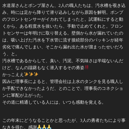
水道屋さんとポンプ屋さん、2人の職人たちは、汚水槽を覗き込
み、時には足から降りて潜り込みしながら原因を解明。ポンプ
のフロントセンサーがイカれてしまったと。試運転にすると動
くから、ある程度水を抜いたら、手動で止めてくれと。フロン
トセンサーは年明けに取り替える。壁側から水が漏れていたの
は、吸い上げた汚水を下水管に流す接続部分のパッキンが経年
劣化で痛んでしまい、そこから漏れ出た水が溜まったせいだろ
う、と。
汚水槽であるからして、臭い、汚泥、不気味さは半端ないんだ
けど、なんの躊躇もなく潜入するその勇姿
かっこええ
因みに理事長によると、管理会社は上水のタンクを見る職人し
か手配できなかったようだ、とのことで、理事長のコネクショ
ンに軍配が上がった。
その道に精通している人には、いつも感動を覚える。
この年末にどうなることかと思ったが、3人の勇者たちにより事
なきを得た、感謝