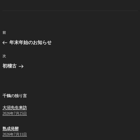
テ
ゴ
リ
ー
投
前
前
稿
の
年末年始のお知らせ
ナ
投
ビ
稿
次
次
ゲ
の
初稽古
投
ー
稿
シ
ョ
千鶴の独り言
ン
大沼先生来訪
2026年7月25日
熟成発酵
2026年7月11日