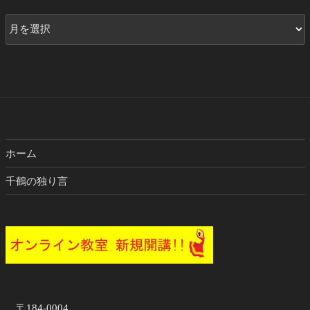
ア
ー
カ
イ
ブ
ホーム
千鶴の独り言
〒184-0004