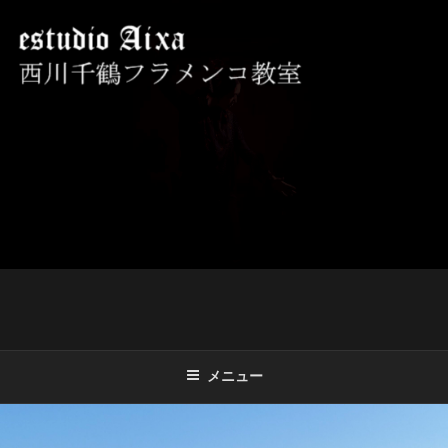
コ
ン
テ
ン
ツ
西川千鶴フラメンコ教室 ESTUDIO
初心者からプロを目指す貴女をお待ちしております。
へ
AIXA
ス
キ
ッ
プ
メニュー