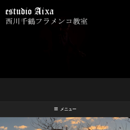
コ
ン
テ
ン
ツ
西川千鶴フラメンコ教室 ESTUDIO
初心者からプロを目指す貴女をお待ちしております。
へ
AIXA
ス
キ
ッ
プ
メニュー