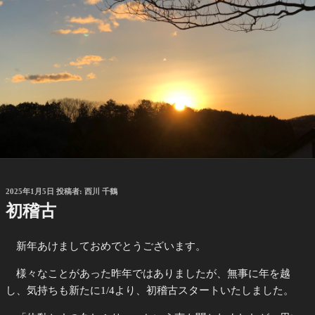
投
2025年1月5日
投稿者:
西川 千鶴
稿
初稽古
日:
新年あけましておめでとうございます。
様々なことがあった昨年ではありましたが、無事に年を越
し、気持ちも新たに1/4より、初稽古スタートいたしました。