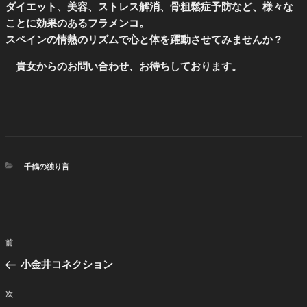
ダイエット、美容、ストレス解消、骨粗鬆症予防など、様々な
ことに効果のあるフラメンコ。
スペインの情熱のリズムで心と体を躍動させてみませんか？
貴女からのお問い合わせ、お待ちしております。
カ
千鶴の独り言
テ
ゴ
リ
ー
投
前
前
稿
の
小金井コネクション
ナ
投
ビ
稿
次
次