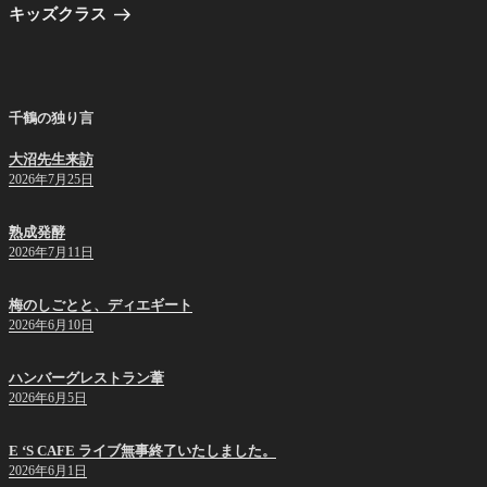
ゲ
の
キッズクラス
投
ー
稿
シ
ョ
千鶴の独り言
ン
大沼先生来訪
2026年7月25日
熟成発酵
2026年7月11日
梅のしごとと、ディエギート
2026年6月10日
ハンバーグレストラン葦
2026年6月5日
E ‘S CAFE ライブ無事終了いたしました。
2026年6月1日